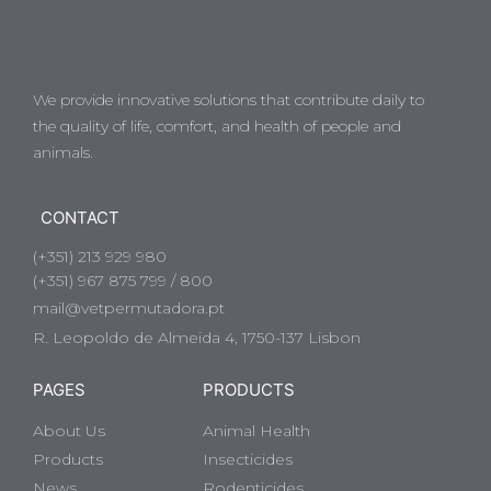
We provide innovative solutions that contribute daily to
the quality of life, comfort, and health of people and
animals.
CONTACT
(+351) 213 929 980
(+351) 967 875 799 / 800
mail@vetpermutadora.pt
R. Leopoldo de Almeida 4, 1750-137 Lisbon
PAGES
PRODUCTS
About Us
Animal Health
Products
Insecticides
News
Rodenticides