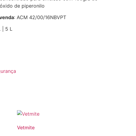
óxido de piperonilo
 venda
: ACM 42/00/16NBVPT
 | 5 L
gurança
Vetmite