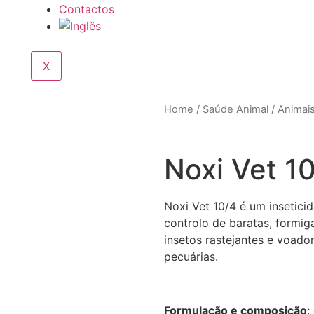
Contactos
X
Home
/
Saúde Animal
/
Animai
Noxi Vet 1
Noxi Vet 10/4 é um insetici
controlo de baratas, formig
insetos rastejantes e voador
pecuárias.
Formulação e composição
: