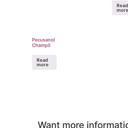
Read
mor
Pecusanol
Champô
Read
more
Want more informati