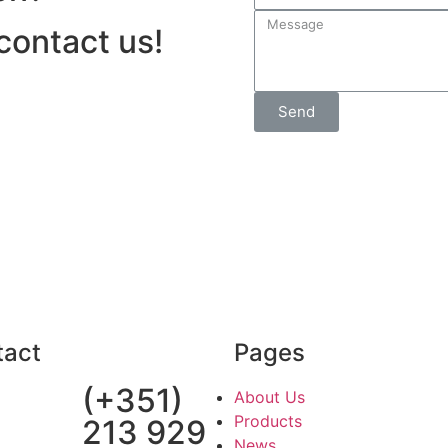
 contact us!
Send
 novidades? Então subscreva a nossa newslette
tact
Pages
(+351)
About Us
Products
213 929
News