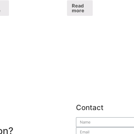
Read
e
more
Contact
on?