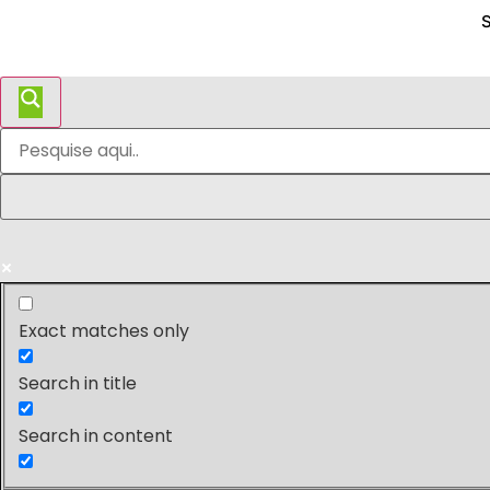
S
Exact matches only
Search in title
Search in content