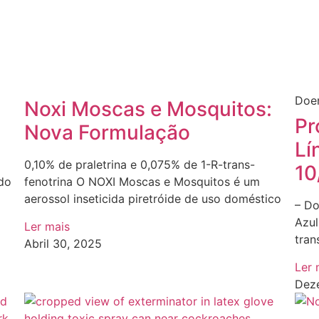
Doen
Noxi Moscas e Mosquitos:
Pr
Nova Formulação
Lí
0,10% de praletrina e 0,075% de 1-R-trans-
10
 do
fenotrina O NOXI Moscas e Mosquitos é um
aerossol inseticida piretróide de uso doméstico
– Do
Azul
Ler mais
tran
Abril 30, 2025
Ler 
Dez