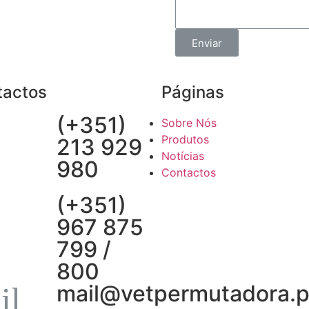
Enviar
tactos
Páginas
(+351)
Sobre Nós
Produtos
213 929
Notícias
980
Contactos
(+351)
967 875
799 /
800
mail@vetpermutadora.p