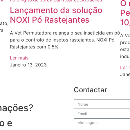
O 
Lançamento da solução
Pe
NOXI Pó Rastejantes
10
ato,
ra
A Vet Permutadora relança o seu inseticida em pó
A V
para o controlo de insetos rastejantes. NOXI Pó
prod
Rastejantes com 0,5%
esta
indus
Ler mais
Janeiro 13, 2023
Ler 
Jane
Contactar
mações?
o e