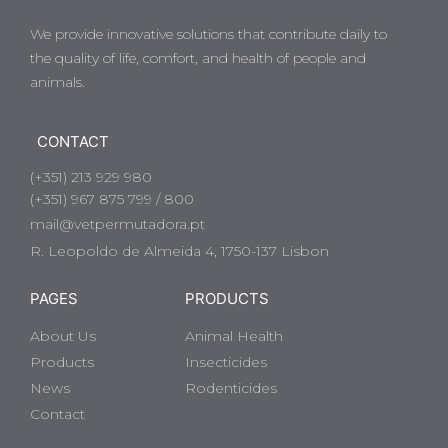
We provide innovative solutions that contribute daily to
the quality of life, comfort, and health of people and
animals.
CONTACT
(+351) 213 929 980
(+351) 967 875 799 / 800
mail@vetpermutadora.pt
R. Leopoldo de Almeida 4, 1750-137 Lisbon
PAGES
PRODUCTS
About Us
Animal Health
Products
Insecticides
News
Rodenticides
Contact