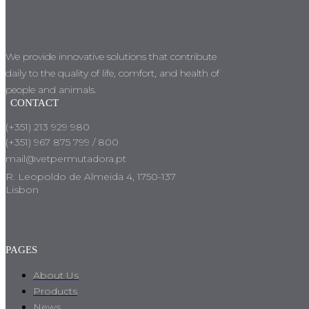
We provide innovative solutions that contribute
daily to the quality of life, comfort, and health of
people and animals.
CONTACT
(+351) 213 929 980
(+351) 967 875 799 / 800
mail@vetpermutadora.pt
R. Leopoldo de Almeida 4, 1750-137
Lisbon
PAGES
About Us
Products
News