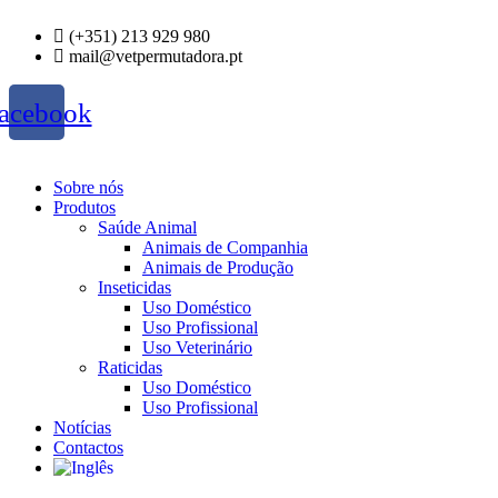
Skip
(+351) 213 929 980
to
mail@vetpermutadora.pt
content
acebook
Sobre nós
Produtos
Saúde Animal
Animais de Companhia
Animais de Produção
Inseticidas
Uso Doméstico
Uso Profissional
Uso Veterinário
Raticidas
Uso Doméstico
Uso Profissional
Notícias
Contactos