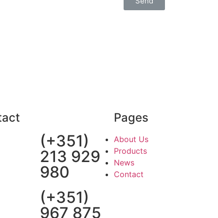
Send
 novidades? Então subscreva a nossa newslette
tact
Pages
(+351)
About Us
Products
213 929
News
980
Contact
(+351)
967 875