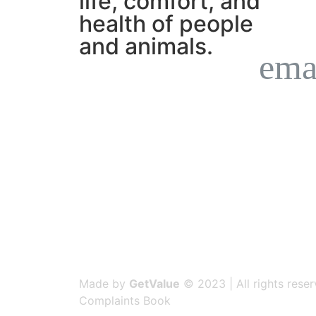
life, comfort, and
health of people
and animals.
Made by
GetValue
© 2023 | All rights reser
Complaints Book