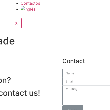
Contactos
X
dade
Contact
on?
 contact us!